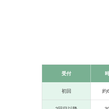
受付
初回
約
2回目以降
3