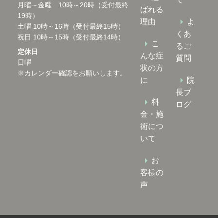
月曜～金曜 10時～20時（受付最終
ばれる
19時）
理由
よ
土曜 10時～16時（受付最終15時）
くあ
祝日 10時～15時（受付最終14時）
こ
るご
定休日
んな症
質問
日曜
状の方
※カレンダー確認をお願いします。
に
院
長ブ
料
ログ
金・施
術につ
いて
お
客様の
声