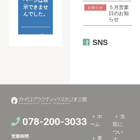
５月営業
お知らせ
日のお知
らせ
SNS
ホ
当
078-200-3033
ーム
院に
つい
営業時間
選
て