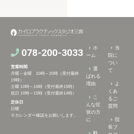
ホ
当
078-200-3033
ーム
院に
つい
営業時間
選
て
月曜～金曜 10時～20時（受付最終
ばれる
19時）
理由
よ
土曜 10時～16時（受付最終15時）
くあ
祝日 10時～15時（受付最終14時）
こ
るご
定休日
んな症
質問
日曜
状の方
※カレンダー確認をお願いします。
に
院
長ブ
料