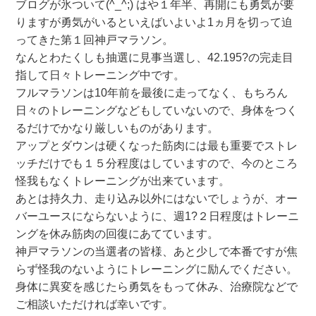
ブログが氷ついて(^_^;) はや１年半、再開にも勇気が要
りますが勇気がいるといえばいよいよ1ヵ月を切って迫
ってきた第１回神戸マラソン。
なんとわたくしも抽選に見事当選し、42.195?の完走目
指して日々トレーニング中です。
フルマラソンは10年前を最後に走ってなく、もちろん
日々のトレーニングなどもしていないので、身体をつく
るだけでかなり厳しいものがあります。
アップとダウンは硬くなった筋肉には最も重要でストレ
ッチだけでも１５分程度はしていますので、今のところ
怪我もなくトレーニングが出来ています。
あとは持久力、走り込み以外にはないでしょうが、オー
バーユースにならないように、週1?２日程度はトレーニ
ングを休み筋肉の回復にあてています。
神戸マラソンの当選者の皆様、あと少しで本番ですが焦
らず怪我のないようにトレーニングに励んでください。
身体に異変を感じたら勇気をもって休み、治療院などで
ご相談いただければ幸いです。