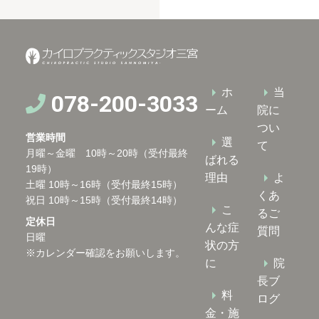
ホ
当
078-200-3033
ーム
院に
つい
営業時間
選
て
月曜～金曜 10時～20時（受付最終
ばれる
19時）
理由
よ
土曜 10時～16時（受付最終15時）
くあ
祝日 10時～15時（受付最終14時）
こ
るご
定休日
んな症
質問
日曜
状の方
※カレンダー確認をお願いします。
に
院
長ブ
料
ログ
金・施