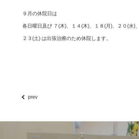
９月の休院日は
各日曜日及び ７(木)、１４(木)、１８(月)、２０(水)
２３(土) は出張治療のため休院します。
prev