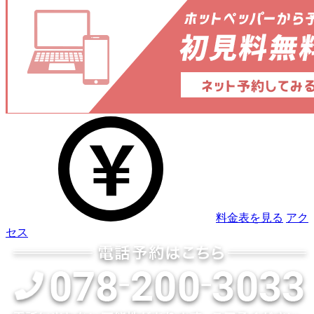
料金表を見る
アク
セス